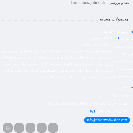
نقد و بررسی
lent tormoz jolo shahin
محصولات مشابه
دسترسی سریع
خدمات مشتریان
تماس با ما
درباره شاهین یدک
پیگیری سفارش
مجموعه لوازم یدکی شاهین یدک با سابقه ای 7 ساله در امر تامین لوازم یدکی
فروشگاه
خودرو پخش و توزیع قطعات یدکی در تهران و شهرستانها امکان دسترسی به قطعات
سوالات متداول
و لوازم یدکی اصلی و مرغوب را برای مصرف‌کنندگان به سادگی فراهم کرده است.
تماس با ما
این لوازم یدکی شامل لوازم یدکی شاهین . سهند.اطلس .کوییک. ساینا.تیبا.پراید ⚠️ در
حریم خصوصی
صورت خرید عمده در واتساپ با ما در ارتباط باشید ⚠️
نماد
تماس با ما
تهران - خیابان ملت خیابان اکباتان کوچه آهنین پلاک 29/6
021-
33939767-36912498
info@shahinyadakshop.com