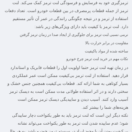
ترمزگیری خود به فرسایش و فرسودگی لنت ترمز کمک می‌کند.
لنت
ترمز
از جمله قطعات پرمصرف در بین قطعات خودرو است. تعداد دفعات
استفاده از ترمز و در نتیجه چگونگی رانندگی در عمر آن تأثیر مستقیم
دارد. لنت ترمز با کیفیت باید دارای ویژگی‌های زیر باشد:
نرمی نسبی لنت ترمز برای جلوگیری از ایجاد صدا در زمان ترمز گرفتن
مقاومت در برابر حرارت بالا
ساخته شده از مواد باکیفیت
نکات مهم در خرید لنت ترمز چرخ خودرو
در زمان تهیه
لنت ترمز
حتما اولویت اول را قطعات فابریک و استاندارد
قرار دهید. استفاده از لنت ترمز بی‌کیفیت ممکن است عمر عملکردی
بسیار کوتاهی به شما ارائه کند. قطعات بی‌کیفیت همچنین جنس خشک و
سختی دارند و در اثر استفاده طولانی مدت ممکن است به دیسک ترمز
آسیب وارد کنند. آسیب دیدن و ساییدیگی دیسک ترمز ممکن است
هزینه‌های شما را بیشتر کند.
نکته دیگر این است که
لنت ترمز
باید به طور یکنواخت دچار ساییدگی
شود؛ عدم ساییده شدن لنت ترمز به طور یکنواخت می‌تواند نشانه
بی‌کیفیت بودن آن یا وجود ایراد در سیستم ترمز خودرو باشد. به هر حال