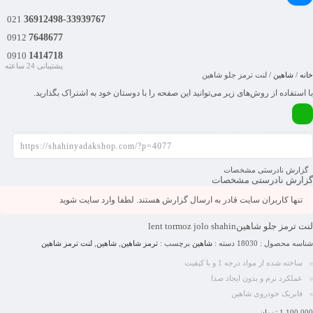
021
36912498-33939767
0912
7648677
0910
1414718
پشتیبانی 24 ساعته
خانه
/
شاهین
/ لنت ترمز جلو شاهین
با استفاده از روش‌های زیر می‌توانید این صفحه را با دوستان خود به اشتراک بگذارید.
گزارش نادرستی مشخصات
گزارش نادرستی مشخصات
تنها کاربران سایت قادر به ارسال گزارش هستند. لطفا وارد سایت شوید
لنت ترمز جلو شاهین
lent tormoz jolo shahin
شناسه محصول :
18030
دسته :
شاهین
برچسب :
ترمز شاهین
,
شاهین
,
لنت ترمز شاهین
ساخته شده از مواد درجه 1 و با کیفیت
عملکرد نرم و بدون ایجاد صدا
فابریک خودروی شاهین
1,100,000
تومان