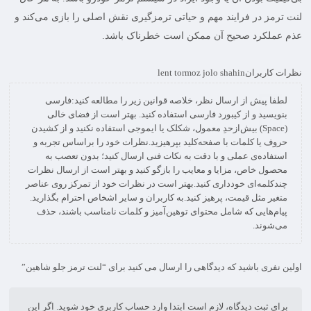
لنت ترمز در فرایند مهم و حیاتی ترمزگیری نقش اصلی را بازی می‌کند و
عذم عملکرد صحیح آن ممکن است خطرناک باشد.
نظرات کاربران
lent tormoz jolo shahin
لطفا پیش از ارسال نظر، خلاصه قوانین زیر را مطالعه کنید:فارسی
بنویسید و از کیبورد فارسی استفاده کنید. بهتر است از فضای خالی
(Space) بیش‌از‌حدِ معمول، شکلک یا ایموجی استفاده نکنید و از کشیدن
حروف یا کلمات با صفحه‌کلید بپرهیزید.نظرات خود را براساس تجربه و
استفاده‌ی عملی و با دقت به نکات فنی ارسال کنید؛ بدون تعصب به
محصول خاص، مزایا و معایب را بازگو کنید و بهتر است از ارسال نظرات
چندکلمه‌‌ای خودداری کنید.بهتر است در نظرات خود از تمرکز روی عناصر
متغیر مثل قیمت، پرهیز کنید.به کاربران و سایر اشخاص احترام بگذارید.
پیام‌هایی که شامل محتوای توهین‌آمیز و کلمات نامناسب باشند، حذف
می‌شوند.
اولین نفری باشید که دیدگاهی را ارسال می کنید برای “لنت ترمز جلو شاهین”
برای ثبت دیدگاه، لازم است ابتدا وارد حساب کاربری خود شوید. اگر این