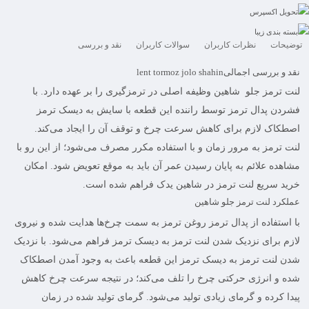
تحویل اکسپرس
بسته بندی زیبا
توضیحات
نظرات کاربران
سوالات کاربران
نقد و بررسی
نقد و بررسی اجمالی
lent tormoz jolo shahin
لنت ترمز جلو شاهین
وظیفه اصلی در ترمزگیری را بر عهده دارد. با
فشردن پدال ترمز توسط راننده این قطعه با سایش به دیسک ترمز
اصطکاک لازم برای کاهش سرعت چرخ و توقف آن را ایجاد می‌کند.
لنت ترمز
به مرور زمان و با استفاده مکرر مصرف می‌شود؛ از این رو با
مشاهده علائم به پایان رسیدن عمر آن باید به موقع تعویض شود. امکان
خرید سریع لنت ترمز در شاهین یدک فراهم شده است.
عملکرد لنت ترمز جلو شاهین
با استفاده از پدال ترمز روغن ترمز به سمت چرخ‌ها هدایت شده و نیروی
لازم برای نزدیک شدن لنت ترمز به دیسک ترمز فراهم می‌شود. با نزدیک
شدن لنت ترمز به دیسک ترمز این قطعه باعث به وجود آمدن اصطکاک
شده و انرژی حرکتی چرخ را تلف می‌کند؛ در نتیجه سرعت چرخ کاهش
پیدا کرده و گرمای زیادی تولید می‌شود. گرمای تولید شده در زمان