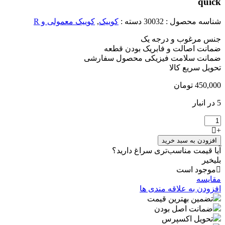
qui
اسه محصول :
30032
دسته :
کوییک
,
کوییک معمولی و R
س مرغوب و درجه یک
انت اصالت و فابریک بودن قطعه
انت سلامت فیزیکی محصول سفارشی
ویل سریع کالا
450,0
تومان
پ
ب
ب
فزودن به سبد خرید
ییک
ا قیمت مناسب‌تری سراغ دارید؟
پ
خیر
د
وجود است
ایسه
زودن به علاقه مندی ها
تضمین بهترین قیمت
ضمانت اصل بودن
تحویل اکسپرس