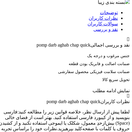
بسته بندی زیبا
توضیحات
نظرات کاربران
سوالات کاربران
نقد و بررسی
د و بررسی اجمالی
pomp darb aghab chap quick
س مرغوب و درجه یک
انت اصالت و فابریک بودن قطعه
انت سلامت فیزیکی محصول سفارشی
ویل سریع کالا
ایش
ادامه مطلب
رات کاربران
pomp darb aghab chap quick
فا پیش از ارسال نظر، خلاصه قوانین زیر را مطالعه کنید:فارسی
ویسید و از کیبورد فارسی استفاده کنید. بهتر است از فضای خالی
(Space) بیش‌از‌حدِ معمول، شکلک یا ایموجی استفاده نکنید و از کشیدن
وف یا کلمات با صفحه‌کلید بپرهیزید.نظرات خود را براساس تجربه و