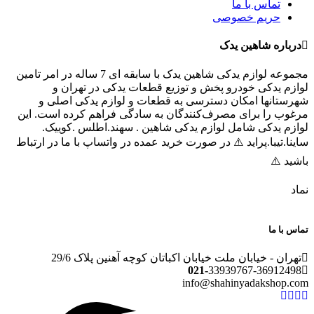
تماس با ما
حریم خصوصی
رباره شاهین یدک
مجموعه لوازم یدکی شاهین یدک با سابقه ای 7 ساله در امر تامین
ازم یدکی خودرو پخش و توزیع قطعات یدکی در تهران و
رستانها امکان دسترسی به قطعات و لوازم یدکی اصلی و
غوب را برای مصرف‌کنندگان به سادگی فراهم کرده است. این
ازم یدکی شامل لوازم یدکی شاهین . سهند.اطلس .کوییک.
ینا.تیبا.پراید ⚠️ در صورت خرید عمده در واتساپ با ما در ارتباط
شید ⚠️
اد
س با ما
هران - خیابان ملت خیابان اکباتان کوچه آهنین پلاک 29/6
021-
33939767-3691249
info@shahinyadakshop.c