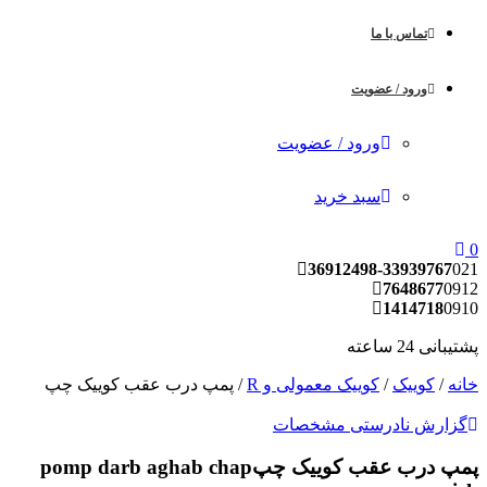
تماس با ما
ورود / عضویت
ورود / عضویت
سبد خرید
36912498-33939767
0
7648677
09
1414718
09
بانی 24 ساعته
نه
/
کوییک
/
کوییک معمولی و R
/ پمپ درب عقب کوییک چپ
زارش نادرستی مشخصات
پ درب عقب کوییک چپ
pomp darb aghab chap