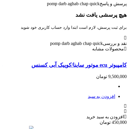
سش و پاسخ
pomp darb aghab chap quick
چ پرسشی یافت نشد
ای ثبت پرسش، لازم است ابتدا وارد حساب کاربری خود شوید
د و بررسی
pomp darb aghab chap quick
حصولات مشابه
ر ecu موتور ساینا/کوییک آبی کسنس
دستگاه 
9,500,0
تومان
,000
افزودن به سبد
فزودن به سبد خرید
450,0
تومان