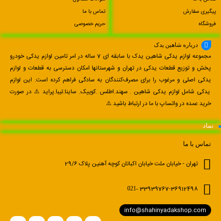
پیگیری سفارش
تماس با ما
فروشگاه
حریم خصوصی
درباره شاهین یدک
مجموعه لوازم یدکی شاهین یدک با سابقه ای 7 ساله در امر تامین لوازم یدکی خودرو
پخش و توزیع قطعات یدکی در تهران و شهرستانها امکان دسترسی به قطعات و لوازم
یدکی اصلی و مرغوب را برای مصرف‌کنندگان به سادگی فراهم کرده است. این لوازم
یدکی شامل لوازم یدکی شاهین . سهند.اطلس .کوییک. ساینا.تیبا.پراید ⚠️ در صورت
خرید عمده در واتساپ با ما در ارتباط باشید ⚠️
نماد
تماس با ما
تهران - خیابان ملت خیابان اکباتان کوچه آهنین پلاک 29/6
33939767-36912498
021-
info@shahinyadakshop.com