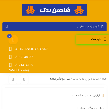
0
فهرست
021
36912498-33939767
0912
7648677
0910
1414718
پشتیبانی 24 ساعته
خانه
/
ساینا
/
لوازم بدنه ساینا
/ میل موجگیر ساینا
گزارش نادرستی مشخصات
میل موجگیر ساینا