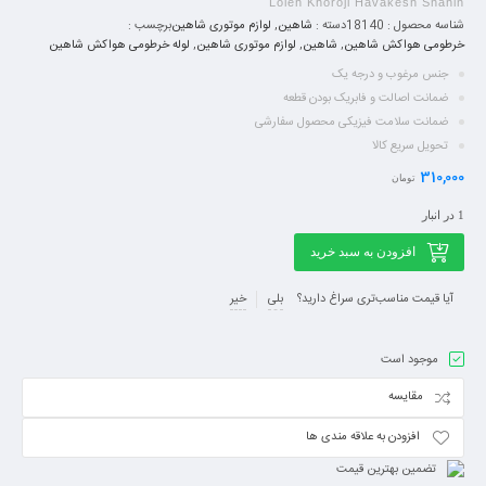
Loleh Khoroji Havakesh Shahin
شناسه محصول :
18140
دسته :
شاهین
,
لوازم موتوری شاهین
برچسب :
خرطومی هواکش شاهین
,
شاهین
,
لوازم موتوری شاهین
,
لوله خرطومی هواکش شاهین
جنس مرغوب و درجه یک
ضمانت اصالت و فابریک بودن قطعه
ضمانت سلامت فیزیکی محصول سفارشی
تحویل سریع کالا
310,000
تومان
1 در انبار
افزودن به سبد خرید
آیا قیمت مناسب‌تری سراغ دارید؟
بلی
خیر
موجود است
مقایسه
افزودن به علاقه مندی ها
تضمین بهترین قیمت