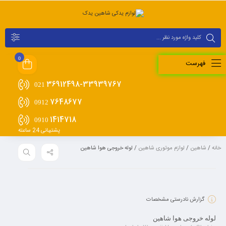
0
فهرست
36912498-33939767
021
7648677
0912
1414718
0910
پشتیبانی 24 ساعته
خانه
/
شاهین
/
لوازم موتوری شاهین
/ لوله خروجی هوا شاهین
گزارش نادرستی مشخصات
لوله خروجی هوا شاهین