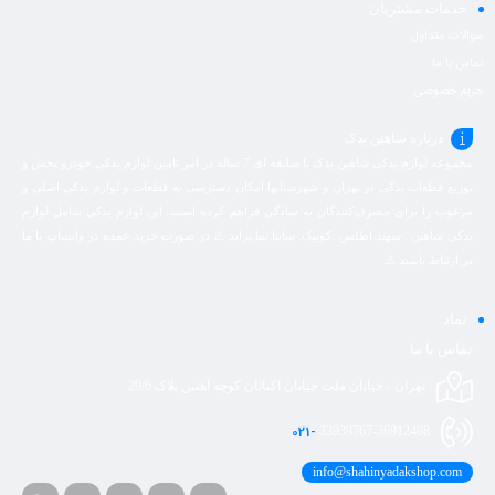
خدمات مشتریان
سوالات متداول
تماس با ما
حریم خصوصی
درباره شاهین یدک
مجموعه لوازم یدکی شاهین یدک با سابقه ای 7 ساله در امر تامین لوازم یدکی خودرو پخش و
توزیع قطعات یدکی در تهران و شهرستانها امکان دسترسی به قطعات و لوازم یدکی اصلی و
مرغوب را برای مصرف‌کنندگان به سادگی فراهم کرده است. این لوازم یدکی شامل لوازم
یدکی شاهین . سهند.اطلس .کوییک. ساینا.تیبا.پراید ⚠️ در صورت خرید عمده در واتساپ با ما
در ارتباط باشید ⚠️
نماد
تماس با ما
تهران - خیابان ملت خیابان اکباتان کوچه آهنین پلاک 29/6
021-
33939767-36912498
info@shahinyadakshop.com