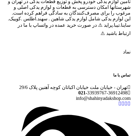
تامین لوازم یدکی خودرو پخش و توزیع قطعات یدکی در تهران و
شهرستانها امکان دسترسی به قطعات و لوازم یدکی اصلی و
مرغوب را برای مصرف‌کنندگان به سادگی فراهم کرده است.
این لوازم یدکی شامل لوازم یدکی شاهین . سهند.اطلس .کوییک.
ساینا.تیبا.پراید ⚠️ در صورت خرید عمده در واتساپ با ما در
ارتباط باشید ⚠️
نماد
تماس با ما
تهران - خیابان ملت خیابان اکباتان کوچه آهنین پلاک 29/6
021-
33939767-36912498
info@shahinyadakshop.com