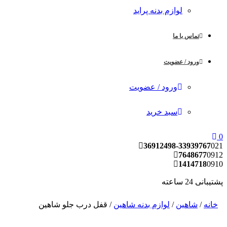
لوازم بدنه پراید
تماس با ما
ورود / عضویت
ورود / عضویت
سبد خرید
36912498-33939767
02
7648677
091
1414718
091
شتیبانی 24 ساعته
خانه
/
شاهین
/
لوازم بدنه شاهین
/ قفل درب جلو شاهین