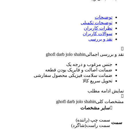
توضیحات
توضیحات تکمیلی
نظرات کاربران
سوالات کاربران
نقد و بررسی
نقد و بررسی اجمالی
ghofl darb jolo shahin
جنس مرغوب و درجه یک
ضمانت اصالت و فابریک بودن قطعه
ضمانت سلامت فیزیکی محصول سفارشی
تحویل سریع کالا
نمایش
ادامه مطلب
مشخصات کلی
ghofl darb jolo shahin
سایر مشخصات
سمت چپ (راننده)
سمت
سمت راست(شاگرد)