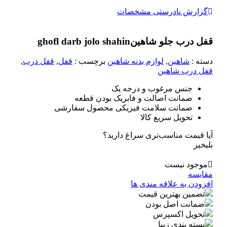
گزارش نادرستی مشخصات
قفل درب جلو شاهین
ghofl darb jolo shahin
دسته :
شاهین
,
لوازم بدنه شاهین
برچسب :
قفل
,
قفل درب
,
قفل درب شاهین
جنس مرغوب و درجه یک
ضمانت اصالت و فابریک بودن قطعه
ضمانت سلامت فیزیکی محصول سفارشی
تحویل سریع کالا
آیا قیمت مناسب‌تری سراغ دارید؟
بلی
خیر
موجود نیست
مقایسه
افزودن به علاقه مندی ها
تضمین بهترین قیمت
ضمانت اصل بودن
تحویل اکسپرس
بسته بندی زیبا