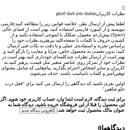
نظرات کاربران
ghofl darb jolo shahin
لطفا پیش از ارسال نظر، خلاصه قوانین زیر را مطالعه کنید:فارسی
بنویسید و از کیبورد فارسی استفاده کنید. بهتر است از فضای خالی
(Space) بیش‌از‌حدِ معمول، شکلک یا ایموجی استفاده نکنید و از
کشیدن حروف یا کلمات با صفحه‌کلید بپرهیزید.نظرات خود را
براساس تجربه و استفاده‌ی عملی و با دقت به نکات فنی ارسال
کنید؛ بدون تعصب به محصول خاص، مزایا و معایب را بازگو کنید و
بهتر است از ارسال نظرات چندکلمه‌‌ای خودداری کنید.بهتر است در
نظرات خود از تمرکز روی عناصر متغیر مثل قیمت، پرهیز کنید.به
کاربران و سایر اشخاص احترام بگذارید. پیام‌هایی که شامل محتوای
توهین‌آمیز و کلمات نامناسب باشند، حذف می‌شوند.
اولین نفری باشید که دیدگاهی را ارسال می کنید برای “قفل درب
جلو شاهین”
برای ثبت دیدگاه، لازم است ابتدا وارد حساب کاربری خود شوید. اگر
این محصول را قبلا از این فروشگاه خریده باشید، دیدگاه شما به
عنوان مالک محصول ثبت خواهد شد.
افزودن دیدگاه جدید
دیدگاهها
0