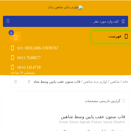
0
فهرست
021
36912498-33939767
0912
7648677
0910
1414718
پشتیبانی 24 ساعته
خانه
/
شاهین
/
لوازم بدنه شاهین
/ قاب ستون عقب پایین وسط شاهین
گزارش نادرستی مشخصات
قاب ستون عقب پایین وسط شاهین
Ghab Soton Aghab Paeen Vasat Shahin