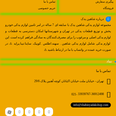
پیگیری سفارش
تماس با ما
فروشگاه
حریم خصوصی
درباره شاهین یدک
مجموعه لوازم یدکی شاهین یدک با سابقه ای 7 ساله در امر تامین لوازم یدکی خودرو
پخش و توزیع قطعات یدکی در تهران و شهرستانها امکان دسترسی به قطعات و
لوازم یدکی اصلی و مرغوب را برای مصرف‌کنندگان به سادگی فراهم کرده است. این
لوازم یدکی شامل لوازم یدکی شاهین . سهند.اطلس .کوییک. ساینا.تیبا.پراید ⚠️ در
صورت خرید عمده در واتساپ با ما در ارتباط باشید ⚠️
نماد
تماس با ما
تهران - خیابان ملت خیابان اکباتان کوچه آهنین پلاک 29/6
021-
33939767-36912498
info@shahinyadakshop.com