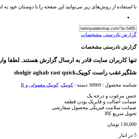
با استفاده از روش‌های زیر می‌توانید این صفحه را با دوستان خود به اش
گزارش نادرستی مشخصات
گزارش نادرستی مشخصات
تنها کاربران سایت قادر به ارسال گزارش هستند. لطفا وا
شلگیرعقب راست کوییک
sholgir aghab rast quick
شناسه محصول :
30069
دسته :
کوییک
,
کوییک معمولی و R
جنس مرغوب و درجه یک
ضمانت اصالت و فابریک بودن قطعه
ضمانت سلامت فیزیکی محصول سفارشی
تحویل سریع کالا
130,000
تومان
5 در انبار