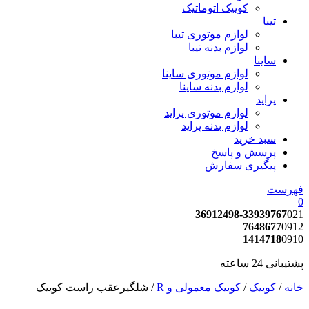
کوییک اتوماتیک
تیبا
لوازم موتوری تیبا
لوازم بدنه تیبا
ساینا
لوازم موتوری ساینا
لوازم بدنه ساینا
پراید
لوازم موتوری پراید
لوازم بدنه پراید
سبد خرید
پرسش و پاسخ
پیگیری سفارش
فهرست
0
36912498-33939767
021
7648677
0912
1414718
0910
پشتیبانی 24 ساعته
خانه
/
کوییک
/
کوییک معمولی و R
/ شلگیرعقب راست کوییک