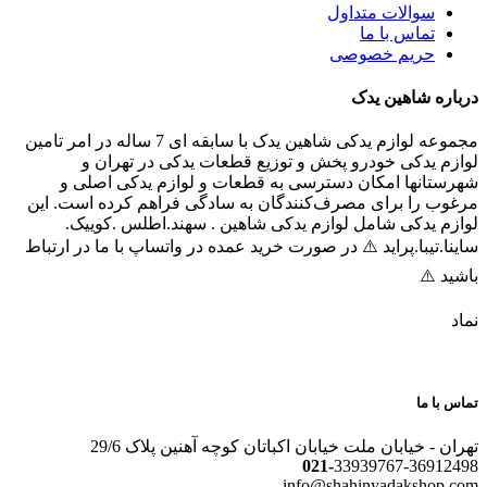
سوالات متداول
تماس با ما
حریم خصوصی
درباره شاهین یدک
مجموعه لوازم یدکی شاهین یدک با سابقه ای 7 ساله در امر تامین
لوازم یدکی خودرو پخش و توزیع قطعات یدکی در تهران و
شهرستانها امکان دسترسی به قطعات و لوازم یدکی اصلی و
مرغوب را برای مصرف‌کنندگان به سادگی فراهم کرده است. این
لوازم یدکی شامل لوازم یدکی شاهین . سهند.اطلس .کوییک.
ساینا.تیبا.پراید ⚠️ در صورت خرید عمده در واتساپ با ما در ارتباط
باشید ⚠️
نماد
تماس با ما
تهران - خیابان ملت خیابان اکباتان کوچه آهنین پلاک 29/6
021-
33939767-36912498
info@shahinyadakshop.com