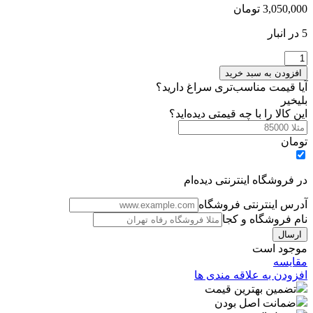
3,050,000
تومان
5 در انبار
سپرجلوکوییک
اس
افزودن به سبد خرید
سفید
آیا قیمت مناسب‌تری سراغ دارید؟
عدد
بلی
خیر
این کالا را با چه قیمتی دیده‌اید؟
تومان
در فروشگاه اینترنتی دیده‌ام
آدرس اینترنتی فروشگاه
نام فروشگاه و کجا
موجود است
مقایسه
افزودن به علاقه مندی ها
تضمین بهترین قیمت
ضمانت اصل بودن