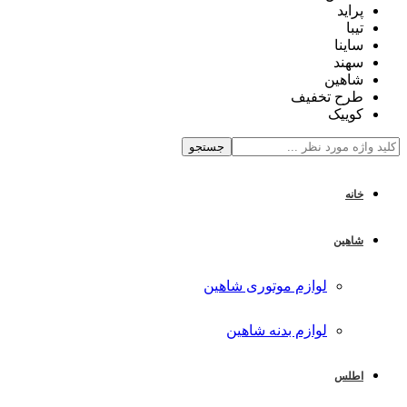
پراید
تیبا
ساینا
سهند
شاهین
طرح تخفیف
کوییک
جستجو
خانه
شاهین
لوازم موتوری شاهین
لوازم بدنه شاهین
اطلس