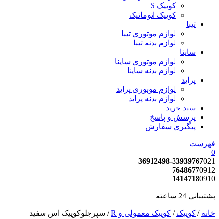
کوییک S
کوییک اتوماتیک
تیبا
لوازم موتوری تیبا
لوازم بدنه تیبا
ساینا
لوازم موتوری ساینا
لوازم بدنه ساینا
پراید
لوازم موتوری پراید
لوازم بدنه پراید
سبد خرید
پرسش و پاسخ
پیگیری سفارش
فهرست
0
36912498-33939767
021
7648677
0912
1414718
0910
پشتیبانی 24 ساعته
خانه
/
کوییک
/
کوییک معمولی و R
/ سپرجلوکوییک اس سفید