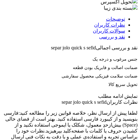
تحویل اکسپرس
بسته بندی زیبا
توضیحات
نظرات کاربران
سوالات کاربران
نقد و بررسی
نقد و بررسی اجمالی
separ jolo quick s sefid
جنس مرغوب و درجه یک
ضمانت اصالت و فابریک بودن قطعه
ضمانت سلامت فیزیکی محصول سفارشی
تحویل سریع کالا
نمایش
ادامه مطلب
نظرات کاربران
separ jolo quick s sefid
لطفا پیش از ارسال نظر، خلاصه قوانین زیر را مطالعه کنید:فارسی
بنویسید و از کیبورد فارسی استفاده کنید. بهتر است از فضای خالی
(Space) بیش‌از‌حدِ معمول، شکلک یا ایموجی استفاده نکنید و از
کشیدن حروف یا کلمات با صفحه‌کلید بپرهیزید.نظرات خود را
براساس تجربه و استفاده‌ی عملی و با دقت به نکات فنی ارسال