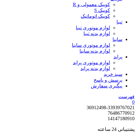
کوییک معمولی و R
کوییک S
کوییک اتوماتیک
تیبا
لوازم موتوری تیبا
لوازم بدنه تیبا
ساینا
لوازم موتوری ساینا
لوازم بدنه ساینا
پراید
لوازم موتوری پراید
لوازم بدنه پراید
سبد خرید
پرسش و پاسخ
پیگیری سفارش
فهرست
0
36912498-33939767
021
7648677
0912
1414718
0910
پشتیبانی 24 ساعته