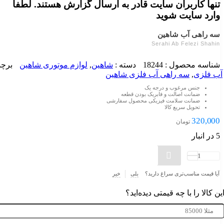
تنها کاربران سایت قادر به ارسال گزارش هستند. لطفا
وارد سایت شوید
سه راهی آب شاهین
Serahi Ab Felezi Shahin
شناسه محصول :
18244
دسته :
شاهین
,
لوازم موتوری شاهین
برچ
آب فلزی
,
سه راهی آب فلزی شاهین
جنس مرغوب و درجه یک
ضمانت اصالت و فابریک بودن قطعه
ضمانت سلامت فیزیکی محصول سفارشی
تحویل سریع کالا
320,000
تومان
5 در انبار
افزودن به سبد خرید
سه
راهی
آب
آیا قیمت مناسب‌تری سراغ دارید؟
بلی
خیر
شاهین
ین کالا را با چه قیمتی دیده‌اید؟
عدد