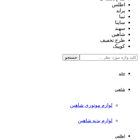
اطلس
پراید
تیبا
ساینا
سهند
شاهین
طرح تخفیف
کوییک
جستجو
خانه
شاهین
لوازم موتوری شاهین
لوازم بدنه شاهین
اطلس