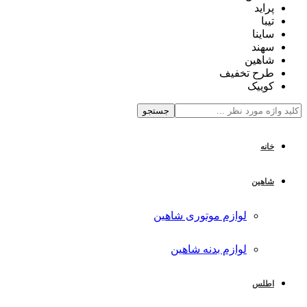
پراید
تیبا
ساینا
سهند
شاهین
طرح تخفیف
کوییک
جستجو
خانه
شاهین
لوازم موتوری شاهین
لوازم بدنه شاهین
اطلس