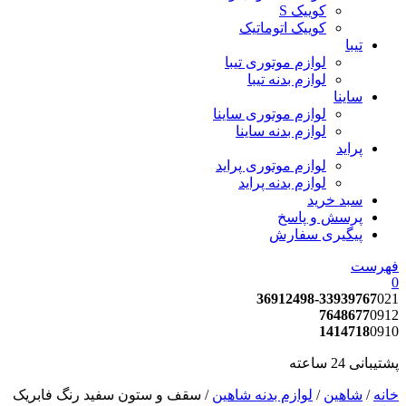
کوییک S
کوییک اتوماتیک
تیبا
لوازم موتوری تیبا
لوازم بدنه تیبا
ساینا
لوازم موتوری ساینا
لوازم بدنه ساینا
پراید
لوازم موتوری پراید
لوازم بدنه پراید
سبد خرید
پرسش و پاسخ
پیگیری سفارش
فهرست
0
36912498-33939767
021
7648677
0912
1414718
0910
پشتیبانی 24 ساعته
خانه
/
شاهین
/
لوازم بدنه شاهین
/ سقف و ستون سفید رنگ فابریک