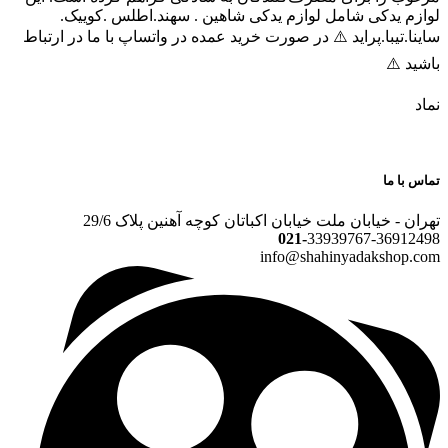
لوازم یدکی شامل لوازم یدکی شاهین . سهند.اطلس .کوییک.
ساینا.تیبا.پراید ⚠️ در صورت خرید عمده در واتساپ با ما در ارتباط
باشید ⚠️
نماد
تماس با ما
تهران - خیابان ملت خیابان اکباتان کوچه آهنین پلاک 29/6
021-
33939767-36912498
info@shahinyadakshop.com