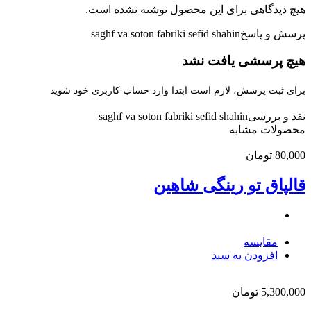
هیچ دیدگاهی برای این محصول نوشته نشده است.
پرسش و پاسخ
saghf va soton fabriki sefid shahin
هیچ پرسشی یافت نشد
برای ثبت پرسش، لازم است ابتدا وارد حساب کاربری خود شوید
نقد و بررسی
saghf va soton fabriki sefid shahin
محصولات مشابه
80,000
تومان
قالپاق تو رینگی شاهین
مقایسه
افزودن به سبد
5,300,000
تومان