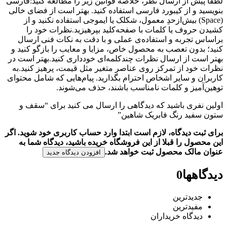
لطفا پیش از ارسال نظر، خلاصه قوانین زیر را مطالعه کنید:فارسی
بنویسید و از کیبورد فارسی استفاده کنید. بهتر است از فضای خالی
(Space) بیش‌از‌حدِ معمول، شکلک یا ایموجی استفاده نکنید و از
کشیدن حروف یا کلمات با صفحه‌کلید بپرهیزید.نظرات خود را
براساس تجربه و استفاده‌ی عملی و با دقت به نکات فنی ارسال
کنید؛ بدون تعصب به محصول خاص، مزایا و معایب را بازگو کنید و
بهتر است از ارسال نظرات چندکلمه‌‌ای خودداری کنید.بهتر است در
نظرات خود از تمرکز روی عناصر متغیر مثل قیمت، پرهیز کنید.به
کاربران و سایر اشخاص احترام بگذارید. پیام‌هایی که شامل محتوای
توهین‌آمیز و کلمات نامناسب باشند، حذف می‌شوند.
اولین نفری باشید که دیدگاهی را ارسال می کنید برای “سقف و
ستون سفید رنگ فابریک شاهین”
برای ثبت دیدگاه، لازم است ابتدا وارد حساب کاربری خود شوید. اگر
این محصول را قبلا از این فروشگاه خریده باشید، دیدگاه شما به
عنوان مالک محصول ثبت خواهد شد.
افزودن دیدگاه جدید
دیدگاهها
0
جدیدترین
مفیدترین
دیدگاه خریداران