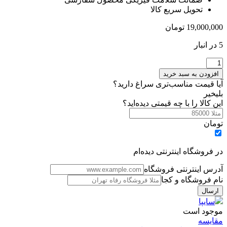
تحویل سریع کالا
19,000,000
تومان
5 در انبار
سقف
و
افزودن به سبد خرید
ستون
آیا قیمت مناسب‌تری سراغ دارید؟
سفید
بلی
خیر
رنگ
این کالا را با چه قیمتی دیده‌اید؟
فابریک
شاهین
تومان
عدد
در فروشگاه اینترنتی دیده‌ام
آدرس اینترنتی فروشگاه
نام فروشگاه و کجا
سایپا
موجود است
مقایسه