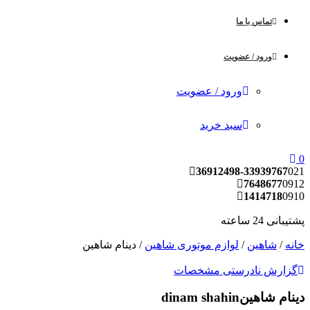
تماس با ما
ورود / عضویت
ورود / عضویت
سبد خرید
36912498-33939767
0
7648677
09
1414718
09
بانی 24 ساعته
نه
/
شاهین
/
لوازم موتوری شاهین
/ دینام شاهین
زارش نادرستی مشخصات
نام شاهین
dinam shahin