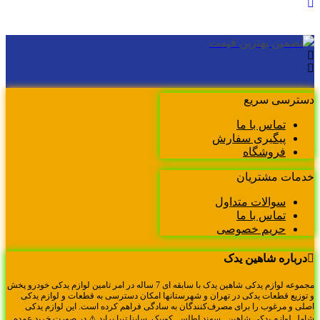
تضمین بهترین قیمت
ضم
ترسی سریع
تماس با ما
پیگیری سفارش
فروشگاه
مات مشتریان
سوالات متداول
تماس با ما
حریم خصوصی
رباره شاهین یدک
مجموعه لوازم یدکی شاهین یدک با سابقه ای 7 ساله در امر تامین لوازم یدکی خودرو پخش
وزیع قطعات یدکی در تهران و شهرستانها امکان دسترسی به قطعات و لوازم یدکی
ی و مرغوب را برای مصرف‌کنندگان به سادگی فراهم کرده است. این لوازم یدکی
ل لوازم یدکی شاهین . سهند.اطلس .کوییک. ساینا.تیبا.پراید ⚠️ در صورت خرید عمده