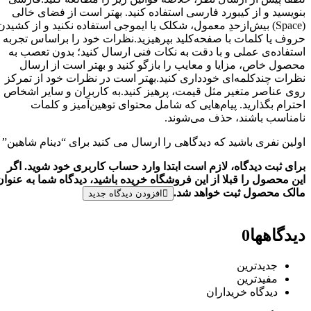
ویسید و از کیبورد فارسی استفاده کنید. بهتر است از فضای خالی
(Space) بیش‌از‌حدِ معمول، شکلک یا ایموجی استفاده نکنید و از کشیدن
وف یا کلمات با صفحه‌کلید بپرهیزید.نظرات خود را براساس تجربه و
تفاده‌ی عملی و با دقت به نکات فنی ارسال کنید؛ بدون تعصب به
صول خاص، مزایا و معایب را بازگو کنید و بهتر است از ارسال
رات چندکلمه‌‌ای خودداری کنید.بهتر است در نظرات خود از تمرکز
ی عناصر متغیر مثل قیمت، پرهیز کنید.به کاربران و سایر اشخاص
ترام بگذارید. پیام‌هایی که شامل محتوای توهین‌آمیز و کلمات
مناسب باشند، حذف می‌شوند.
لین نفری باشید که دیدگاهی را ارسال می کنید برای “دینام شاهین”
ای ثبت دیدگاه، لازم است ابتدا وارد حساب کاربری خود شوید. اگر
ن محصول را قبلا از این فروشگاه خریده باشید، دیدگاه شما به عنوان
لک محصول ثبت خواهد شد.
افزودن دیدگاه جدید
دگاهها
0
جدیدترین
مفیدترین
دیدگاه خریداران