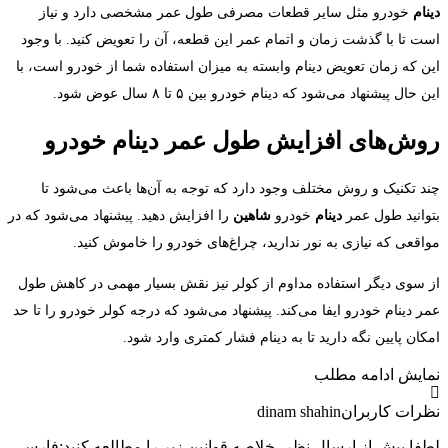
نام
خودرو مثل سایر قطعات مصرفی طول عمر مشخصی دارد و نیاز
ت تا با گذشت زمان و اتمام عمر این قطعه، آن را تعویض کنید. با وجود
ن که زمان تعویض دینام وابسته به میزان استفاده شما از خودرو است، با
 حال پیشنهاد می‌شود که دینام خودرو بین ۵ تا ۸ سال عوض شود.
ش‌های افزایش طول عمر دینام خودرو
د تکنیک و روش مختلف وجود دارد که توجه به آن‌ها باعث می‌شود تا
وانید طول عمر
دینام
خودرو
شاهین
را افزایش دهید. پیشنهاد می‌شود که در
اقعی که نیازی به نور ندارید، چراغ‌های خودرو را خاموش کنید.
 سوی دیگر استفاده مداوم از کولر نیز نقش بسیار مهمی در کاهش طول
ر دینام خودرو ایفا می‌کند. پیشنهاد می‌شود که درجه کولر خودرو را تا حد
ان پایین نگه دارید تا به دینام فشار کمتری وارد شود.
ایش
ادامه مطلب
رات کاربران
dinam shahin
فا پیش از ارسال نظر، خلاصه قوانین زیر را مطالعه کنید:فارسی