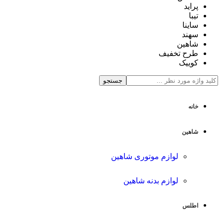
پراید
تیبا
ساینا
سهند
شاهین
طرح تخفیف
کوییک
جستجو
خانه
شاهین
لوازم موتوری شاهین
لوازم بدنه شاهین
اطلس