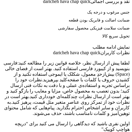
نقد و بررسی اجمالی
daricheh hava chap quick
جنس مرغوب و درجه یک
ضمانت اصالت و فابریک بودن قطعه
ضمانت سلامت فیزیکی محصول سفارشی
تحویل سریع کالا
نمایش
ادامه مطلب
نظرات کاربران
daricheh hava chap quick
لطفا پیش از ارسال نظر، خلاصه قوانین زیر را مطالعه کنید:فارسی
بنویسید و از کیبورد فارسی استفاده کنید. بهتر است از فضای خالی
(Space) بیش‌از‌حدِ معمول، شکلک یا ایموجی استفاده نکنید و از
کشیدن حروف یا کلمات با صفحه‌کلید بپرهیزید.نظرات خود را
براساس تجربه و استفاده‌ی عملی و با دقت به نکات فنی ارسال
کنید؛ بدون تعصب به محصول خاص، مزایا و معایب را بازگو کنید و
بهتر است از ارسال نظرات چندکلمه‌‌ای خودداری کنید.بهتر است در
نظرات خود از تمرکز روی عناصر متغیر مثل قیمت، پرهیز کنید.به
کاربران و سایر اشخاص احترام بگذارید. پیام‌هایی که شامل محتوای
توهین‌آمیز و کلمات نامناسب باشند، حذف می‌شوند.
اولین نفری باشید که دیدگاهی را ارسال می کنید برای “دریچه
هواچپ کوییک”