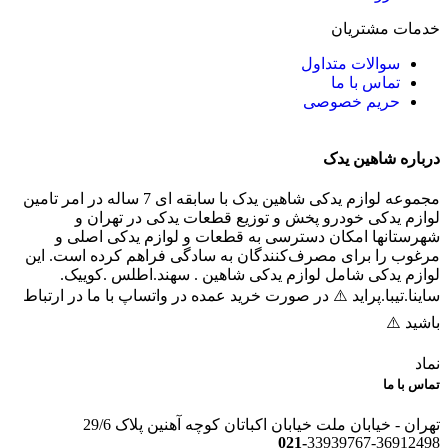
خدمات مشتریان
سوالات متداول
تماس با ما
حریم خصوصی
درباره شاهین یدک
مجموعه لوازم یدکی شاهین یدک با سابقه ای 7 ساله در امر تامین
لوازم یدکی خودرو پخش و توزیع قطعات یدکی در تهران و
شهرستانها امکان دسترسی به قطعات و لوازم یدکی اصلی و
مرغوب را برای مصرف‌کنندگان به سادگی فراهم کرده است. این
لوازم یدکی شامل لوازم یدکی شاهین . سهند.اطلس .کوییک.
ساینا.تیبا.پراید ⚠️ در صورت خرید عمده در واتساپ با ما در ارتباط
باشید ⚠️
نماد
تماس با ما
تهران - خیابان ملت خیابان اکباتان کوچه آهنین پلاک 29/6
021-
33939767-36912498