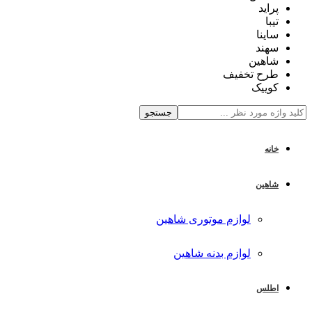
پراید
تیبا
ساینا
سهند
شاهین
طرح تخفیف
کوییک
جستجو
خانه
شاهین
لوازم موتوری شاهین
لوازم بدنه شاهین
اطلس