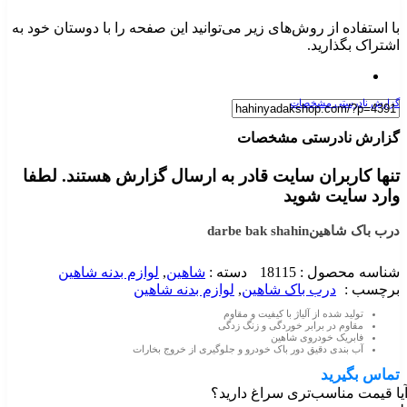
با استفاده از روش‌های زیر می‌توانید این صفحه را با دوستان خود به
اشتراک بگذارید.
گزارش نادرستی مشخصات
گزارش نادرستی مشخصات
تنها کاربران سایت قادر به ارسال گزارش هستند. لطفا
وارد سایت شوید
درب باک شاهین
darbe bak shahin
شناسه محصول :
18115
دسته :
شاهین
,
لوازم بدنه شاهین
برچسب :
درب باک شاهین
,
لوازم بدنه شاهین
تولید شده از آلیاژ با کیفیت و مقاوم
مقاوم در برابر خوردگی و زنگ زدگی
فابریک خودروی شاهین
آب بندی دقیق دور باک خودرو و جلوگیری از خروج بخارات
تماس بگیرید
یا قیمت مناسب‌تری سراغ دارید؟