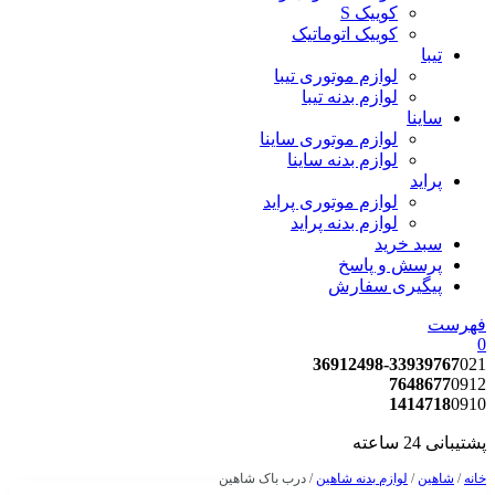
کوییک S
کوییک اتوماتیک
تیبا
لوازم موتوری تیبا
لوازم بدنه تیبا
ساینا
لوازم موتوری ساینا
لوازم بدنه ساینا
پراید
لوازم موتوری پراید
لوازم بدنه پراید
سبد خرید
پرسش و پاسخ
پیگیری سفارش
فهرست
0
36912498-33939767
021
7648677
0912
1414718
0910
پشتیبانی 24 ساعته
خانه
/
شاهین
/
لوازم بدنه شاهین
/ درب باک شاهین