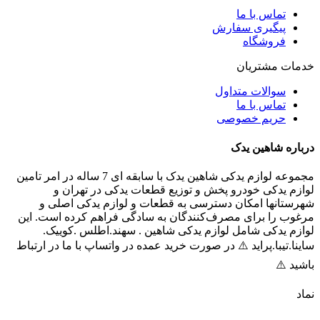
تماس با ما
پیگیری سفارش
فروشگاه
خدمات مشتریان
سوالات متداول
تماس با ما
حریم خصوصی
درباره شاهین یدک
مجموعه لوازم یدکی شاهین یدک با سابقه ای 7 ساله در امر تامین
لوازم یدکی خودرو پخش و توزیع قطعات یدکی در تهران و
شهرستانها امکان دسترسی به قطعات و لوازم یدکی اصلی و
مرغوب را برای مصرف‌کنندگان به سادگی فراهم کرده است. این
لوازم یدکی شامل لوازم یدکی شاهین . سهند.اطلس .کوییک.
ساینا.تیبا.پراید ⚠️ در صورت خرید عمده در واتساپ با ما در ارتباط
باشید ⚠️
نماد