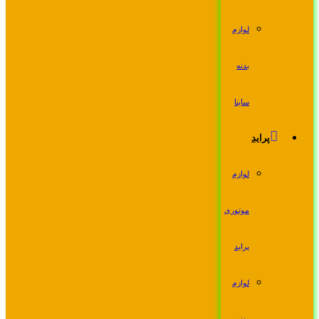
لوازم
بدنه
ساینا
پراید
لوازم
موتوری
پراید
لوازم