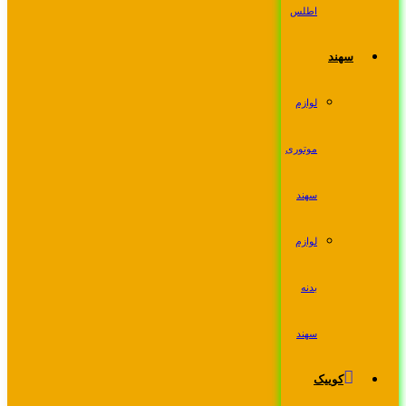
اطلس
سهند
لوازم
موتوری
سهند
لوازم
بدنه
سهند
کوییک