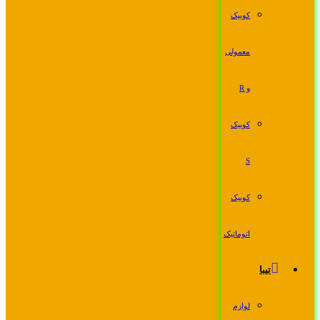
کوییک
معمولی
و R
کوییک
S
کوییک
اتوماتیک
تیبا
لوازم