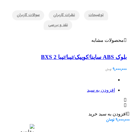
توضیحات
نظرات کاربران
سوالات کاربران
نقد و بررسی
محصولات مشابه
بلوک ABS ساینا/کوییک/تیبا/تیبا 2 BXS
یونیت ا
,000
9,000,000
تومان
افزودن به سبد
افزودن به سبد خرید
9,000,000
تومان