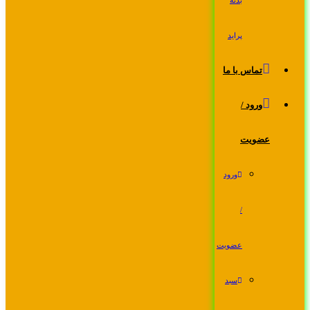
بدنه
پراید
تماس با ما
ورود /
عضویت
ورود
/
عضویت
سبد