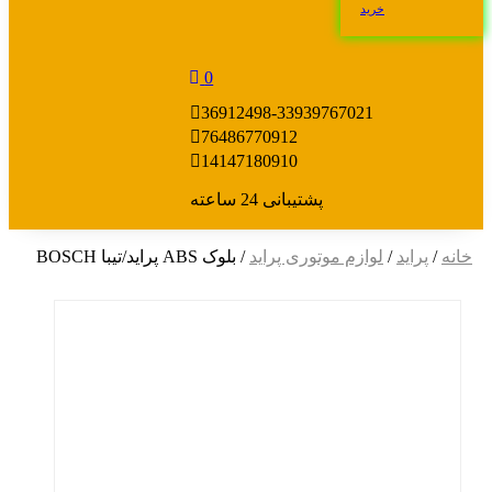
خرید
0
36912498-33939767
021
7648677
0912
1414718
0910
پشتیبانی 24 ساعته
خانه
/
پراید
/
لوازم موتوری پراید
/ بلوک ABS پراید/تیبا BOSCH