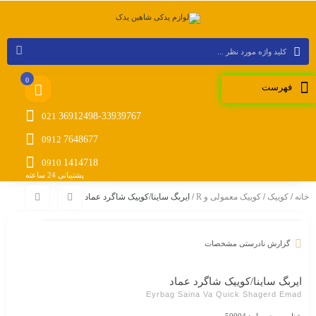
0
فهرست
021
36912498-33939767
0912
7648677
0910
1414718
پشتیبانی 24 ساعته
خانه
/
کوییک
/
کوییک معمولی و R
/ ایربگ ساینا/کوییک شاگرد عماد
گزارش نادرستی مشخصات
ایربگ ساینا/کوییک شاگرد عماد
Eyrbag Saina Va Quick Shagerd Emad