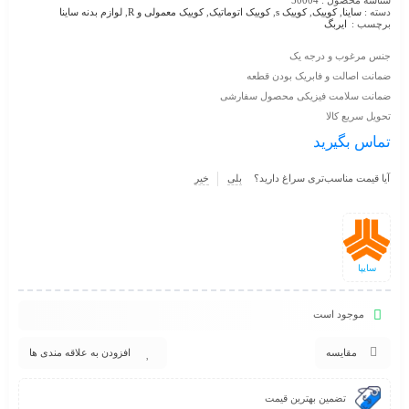
شناسه محصول :
50004
دسته :
ساینا
,
کوییک
,
کوییک s
,
کوییک اتوماتیک
,
کوییک معمولی و R
,
لوازم بدنه ساینا
برچسب :
ایربگ
جنس مرغوب و درجه یک
ضمانت اصالت و فابریک بودن قطعه
ضمانت سلامت فیزیکی محصول سفارشی
تحویل سریع کالا
تماس بگیرید
آیا قیمت مناسب‌تری سراغ دارید؟
بلی
خیر
سایپا
موجود است
مقایسه
افزودن به علاقه مندی ها
تضمین بهترین قیمت