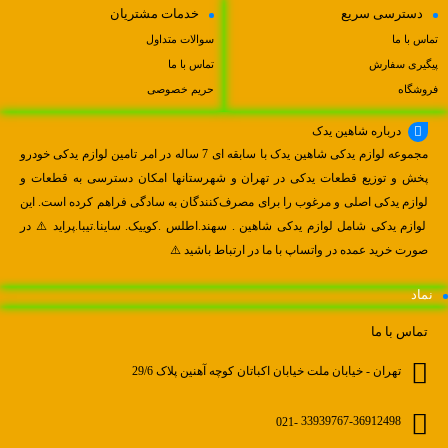
دسترسی سریع
خدمات مشتریان
تماس با ما
سوالات متداول
پیگیری سفارش
تماس با ما
فروشگاه
حریم خصوصی
درباره شاهین یدک
مجموعه لوازم یدکی شاهین یدک با سابقه ای 7 ساله در امر تامین لوازم یدکی خودرو
پخش و توزیع قطعات یدکی در تهران و شهرستانها امکان دسترسی به قطعات و
لوازم یدکی اصلی و مرغوب را برای مصرف‌کنندگان به سادگی فراهم کرده است. این
لوازم یدکی شامل لوازم یدکی شاهین . سهند.اطلس .کوییک. ساینا.تیبا.پراید ⚠️ در
صورت خرید عمده در واتساپ با ما در ارتباط باشید ⚠️
نماد
تماس با ما
تهران - خیابان ملت خیابان اکباتان کوچه آهنین پلاک 29/6
021-
33939767-36912498