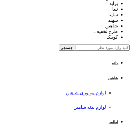
پراید
تیبا
ساینا
سهند
شاهین
طرح تخفیف
کوییک
جستجو
خانه
شاهین
لوازم موتوری شاهین
لوازم بدنه شاهین
اطلس