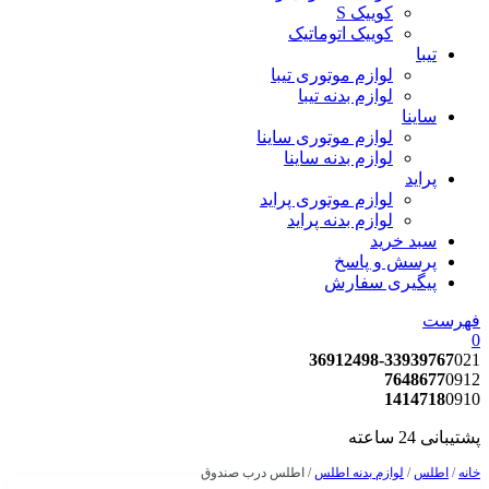
کوییک S
کوییک اتوماتیک
تیبا
لوازم موتوری تیبا
لوازم بدنه تیبا
ساینا
لوازم موتوری ساینا
لوازم بدنه ساینا
پراید
لوازم موتوری پراید
لوازم بدنه پراید
سبد خرید
پرسش و پاسخ
پیگیری سفارش
فهرست
0
36912498-33939767
021
7648677
0912
1414718
0910
پشتیبانی 24 ساعته
خانه
/
اطلس
/
لوازم بدنه اطلس
/ اطلس درب صندوق