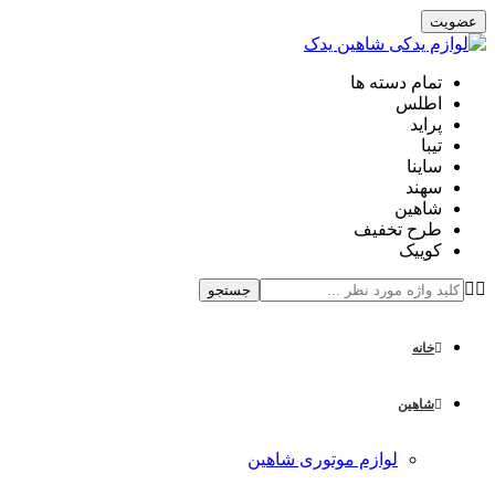
تمام دسته ها
اطلس
پراید
تیبا
ساینا
سهند
شاهین
طرح تخفیف
کوییک
جستجو
خانه
شاهین
لوازم موتوری شاهین