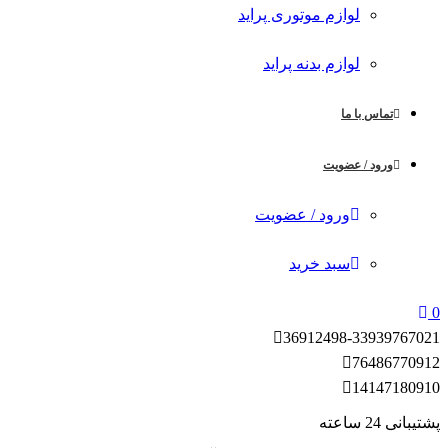
لوازم موتوری پراید
لوازم بدنه پراید
تماس با ما
ورود / عضویت
ورود / عضویت
سبد خرید
0
36912498-33939767
021
7648677
0912
1414718
0910
پشتیبانی 24 ساعته