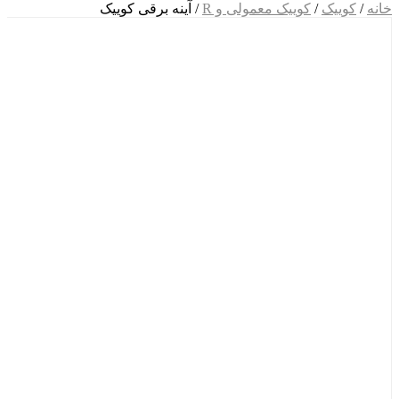
خانه
/
کوییک
/
کوییک معمولی و R
/ آینه برقی کوییک