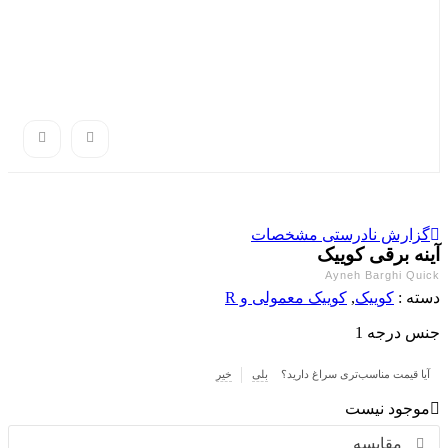
گزارش نادرستی مشخصات
آینه برقی کوییک
Ayneh Barghi Quick
دسته :
کوییک
,
کوییک معمولی و R
جنس درجه 1
آیا قیمت مناسب‌تری سراغ دارید؟
بلی
خیر
موجود نیست
مقایسه