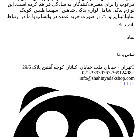
مرغوب را برای مصرف‌کنندگان به سادگی فراهم کرده است. این
لوازم یدکی شامل لوازم یدکی شاهین . سهند.اطلس .کوییک.
ساینا.تیبا.پراید ⚠️ در صورت خرید عمده در واتساپ با ما در ارتباط
باشید ⚠️
نماد
تماس با ما
تهران - خیابان ملت خیابان اکباتان کوچه آهنین پلاک 29/6
021-
33939767-36912498
info@shahinyadakshop.com