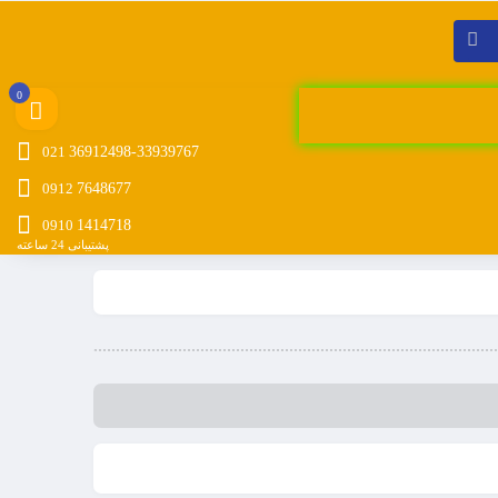
0
021
36912498-33939767
0912
7648677
0910
1414718
پشتیبانی 24 ساعته