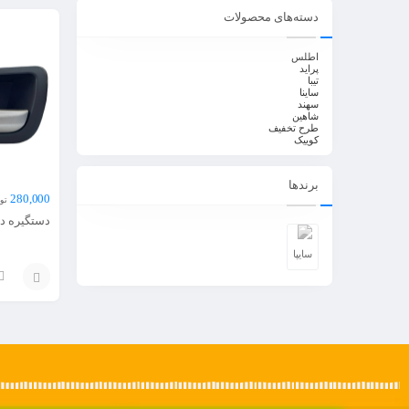
دسته‌های محصولات
اطلس
پراید
تیبا
ساینا
سهند
شاهین
طرح تخفیف
کوییک
برندها
280,000
تو
دستگیره د
سایپا
انتخاب
گزینه