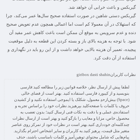
گیربکس و باعث خرابی آن خواهد شد.
گیربکس دستی شاهین در صورت استفاده صحیح سال‌ها عمر می‌کند، چرا
که استهلاک در آن معمولا کم است اما اعمالی همچون عدم تعویض صحیح
دنده و عدم سرویس به موقع آن ممکن است باعث کاهش عمر مفید آن
شود. با توجه به هزینه بالای باز و بسته کردن این قطعه به دلیل موقعیت
پیچیده، تعمیر آن هزینه بالایی خواهد داشت و از این رو باید در نگهداری و
استفاده از آن دقت کرد.
نظرات کاربران
giribox dasti shahin
لطفا پیش از ارسال نظر، خلاصه قوانین زیر را مطالعه کنید:فارسی
بنویسید و از کیبورد فارسی استفاده کنید. بهتر است از فضای خالی
(Space) بیش‌از‌حدِ معمول، شکلک یا ایموجی استفاده نکنید و از کشیدن
حروف یا کلمات با صفحه‌کلید بپرهیزید.نظرات خود را براساس تجربه و
استفاده‌ی عملی و با دقت به نکات فنی ارسال کنید؛ بدون تعصب به
محصول خاص، مزایا و معایب را بازگو کنید و بهتر است از ارسال نظرات
چندکلمه‌‌ای خودداری کنید.بهتر است در نظرات خود از تمرکز روی عناصر
متغیر مثل قیمت، پرهیز کنید.به کاربران و سایر اشخاص احترام بگذارید.
پیام‌هایی که شامل محتوای توهین‌آمیز و کلمات نامناسب باشند، حذف