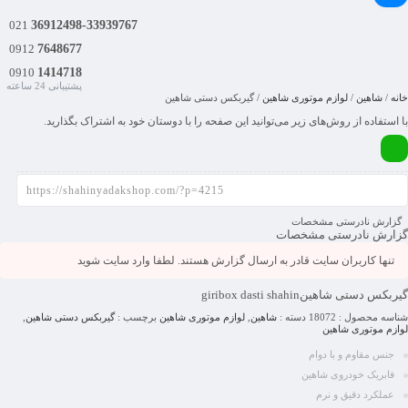
021
36912498-33939767
0912
7648677
0910
1414718
پشتیبانی 24 ساعته
خانه
/
شاهین
/
لوازم موتوری شاهین
/ گیربکس دستی شاهین
با استفاده از روش‌های زیر می‌توانید این صفحه را با دوستان خود به اشتراک بگذارید.
گزارش نادرستی مشخصات
گزارش نادرستی مشخصات
تنها کاربران سایت قادر به ارسال گزارش هستند. لطفا وارد سایت شوید
گیربکس دستی شاهین
giribox dasti shahin
شناسه محصول :
18072
دسته :
شاهین
,
لوازم موتوری شاهین
برچسب :
گیربکس دستی شاهین
,
لوازم موتوری شاهین
جنس مقاوم و با دوام
فابریک خودروی شاهین
عملکرد دقیق و نرم