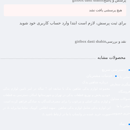
پرسش و پاسخ
giribox dasti shahin
هیچ پرسشی یافت نشد
برای ثبت پرسش، لازم است ابتدا وارد حساب کاربری خود شوید
نقد و بررسی
giribox dasti shahin
محصولات مشابه
دسترسی سریع
خدمات مشتریان
تماس با ما
درباره شاهین یدک
پیگیری سفارش
مجموعه لوازم یدکی شاهین یدک با سابقه ای 7 ساله در امر تامین لوازم یدکی
فروشگاه
خودرو پخش و توزیع قطعات یدکی در تهران و شهرستانها امکان دسترسی به قطعات
سوالات متداول
و لوازم یدکی اصلی و مرغوب را برای مصرف‌کنندگان به سادگی فراهم کرده است.
تماس با ما
این لوازم یدکی شامل لوازم یدکی شاهین . سهند.اطلس .کوییک. ساینا.تیبا.پراید ⚠️ در
حریم خصوصی
صورت خرید عمده در واتساپ با ما در ارتباط باشید ⚠️
نماد