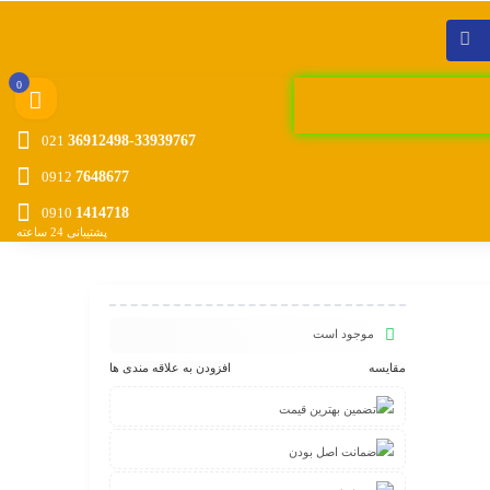
0
021
36912498-33939767
0912
7648677
0910
1414718
پشتیبانی 24 ساعته
موجود است
مقایسه
افزودن به علاقه مندی ها
تضمین بهترین قیمت
ضمانت اصل بودن