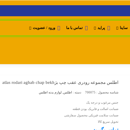
ساینا
پراید
تماس با ما
ورود / عضویت
اطلس مجموعه رودری عقب چپ بژ
atlas rodari aghab chap bekh
شناسه محصول :
700075
دسته :
اطلس
,
لوازم بدنه اطلس
جنس مرغوب و درجه یک
ضمانت اصالت و فابریک بودن قطعه
ضمانت سلامت فیزیکی محصول سفارشی
تحویل سریع کالا
تماس بگیرید