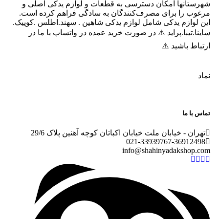
شهرستانها امکان دسترسی به قطعات و لوازم یدکی اصلی و
مرغوب را برای مصرف‌کنندگان به سادگی فراهم کرده است.
این لوازم یدکی شامل لوازم یدکی شاهین . سهند.اطلس .کوییک.
ساینا.تیبا.پراید ⚠️ در صورت خرید عمده در واتساپ با ما در
ارتباط باشید ⚠️
نماد
تماس با ما
تهران - خیابان ملت خیابان اکباتان کوچه آهنین پلاک 29/6
021-
33939767-36912498
info@shahinyadakshop.com