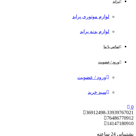
پراید
لوازم موتوری پراید
لوازم بدنه پراید
تماس با ما
ورود / عضویت
ورود / عضویت
سبد خرید
0
36912498-33939767
021
7648677
0912
1414718
0910
پشتیبانی 24 ساعته