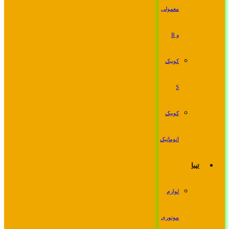
معمولی
و R
کوییک
S
کوییک
اتوماتیک
تیبا
لوازم
موتوری