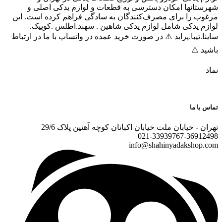
تانها امکان دسترسی به قطعات و لوازم یدکی اصلی و
ب را برای مصرف‌کنندگان به سادگی فراهم کرده است. این
م یدکی شامل لوازم یدکی شاهین . سهند.اطلس .کوییک.
.تیبا.پراید ⚠️ در صورت خرید عمده در واتساپ با ما در ارتباط
 ⚠️
با ما
 - خیابان ملت خیابان اکباتان کوچه آهنین پلاک 29/6
021-
33939767-3691
info@shahinyadakshop