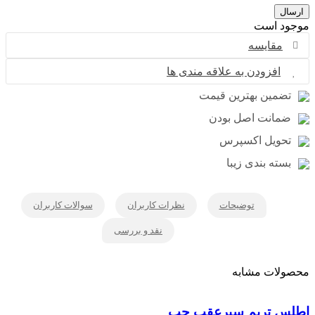
د است
مقایسه
افزودن به علاقه مندی ها
ضمین بهترین قیمت
مانت اصل بودن
حویل اکسپرس
سته بندی زیبا
توضیحات
نظرات کاربران
سوالات کاربران
نقد و بررسی
لات مشابه
س تریم سپرعقب چپ