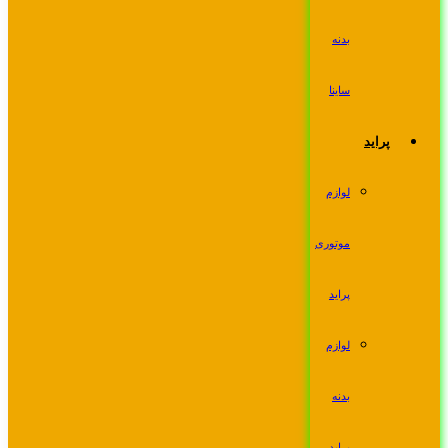
بدنه
ساینا
پراید
لوازم
موتوری
پراید
لوازم
بدنه
پراید