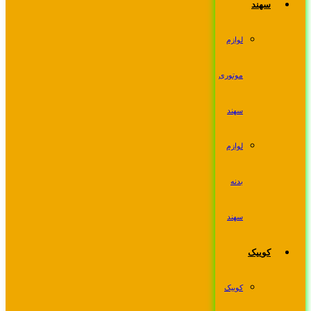
سهند
لوازم
موتوری
سهند
لوازم
بدنه
سهند
کوییک
کوییک